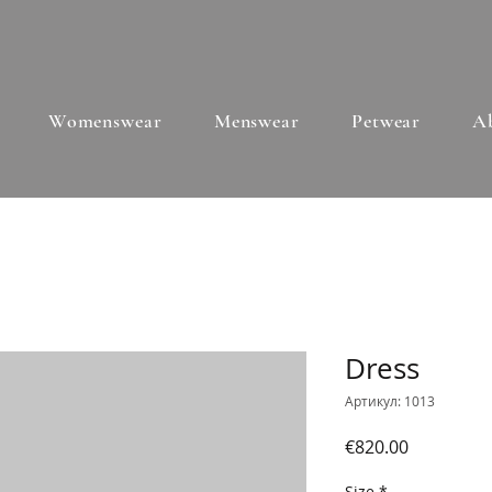
Womenswear
Menswear
Petwear
A
Dress
Артикул: 1013
Ціна
€820.00
Size
*