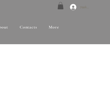
Увійти
bout
Contacts
More